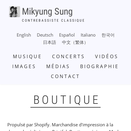
Aller
Mikyung Sung
au
contenu
CONTREBASSISTE CLASSIQUE
principal
English
Deutsch
Español
Italiano
한국어
日本語
中文（繁体）
NAVIGATION
MUSIQUE
CONCERTS
VIDÉOS
PRINCIPALE
IMAGES
MÉDIAS
BIOGRAPHIE
CONTACT
BOUTIQUE
Propulsé par Shopify. Marchandise d'impression à la