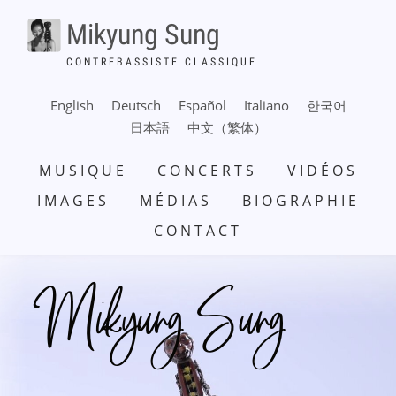
Aller
Mikyung Sung
au
contenu
CONTREBASSISTE CLASSIQUE
principal
English
Deutsch
Español
Italiano
한국어
日本語
中文（繁体）
NAVIGATION
MUSIQUE
CONCERTS
VIDÉOS
PRINCIPALE
IMAGES
MÉDIAS
BIOGRAPHIE
CONTACT
Mikyung Sung