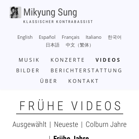
Direkt
Mikyung Sung
zum
Inhalt
KLASSISCHER KONTRABASSIST
English
Español
Français
Italiano
한국어
日本語
中文（繁体）
HAUPTNAVIGATION
MUSIK
KONZERTE
VIDEOS
BILDER
BERICHTERSTATTUNG
ÜBER
KONTAKT
FRÜHE VIDEOS
Ausgewählt
Neueste
Colburn Jahre
SUBMENU
Frühe Jahre