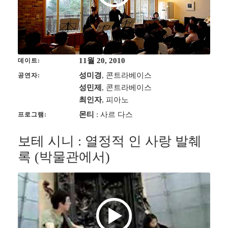
11월 20, 2010
데이트
성미경
, 콘트라베이스
공연자
성민제
, 콘트라베이스
최인자
, 피아노
몬티
: 사르 다스
프로그램
보테 시니 : 열정적 인 사랑 발췌
록 (박물관에서)