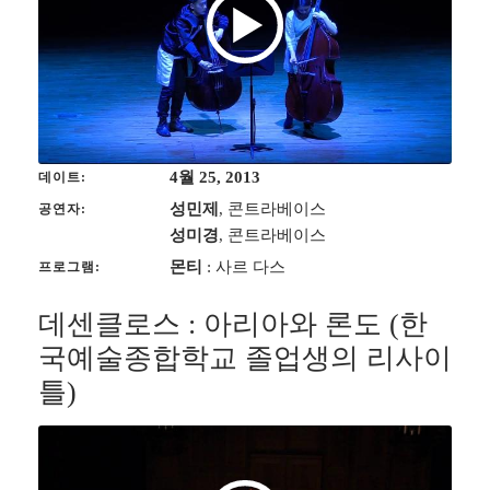
4월 25, 2013
데이트
성민제
, 콘트라베이스
공연자
성미경
, 콘트라베이스
몬티
: 사르 다스
프로그램
데센클로스 : 아리아와 론도 (한
국예술종합학교 졸업생의 리사이
틀)