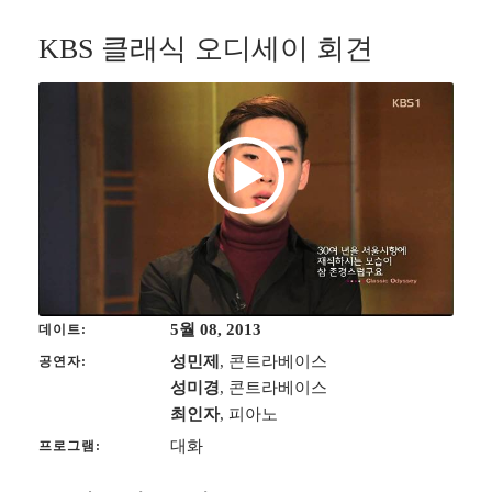
KBS 클래식 오디세이 회견
5월 08, 2013
데이트
성민제
, 콘트라베이스
공연자
성미경
, 콘트라베이스
최인자
, 피아노
대화
프로그램