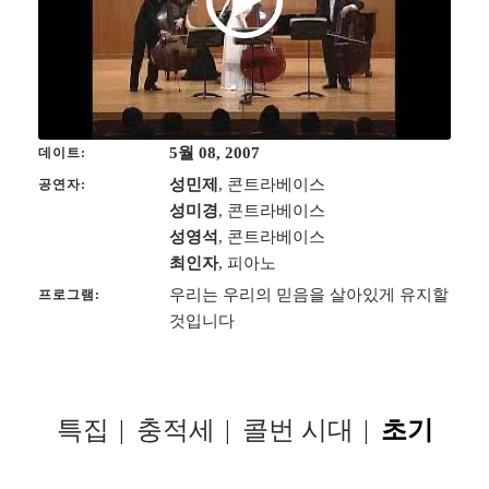
5월 08, 2007
데이트
성민제
, 콘트라베이스
공연자
성미경
, 콘트라베이스
성영석
, 콘트라베이스
최인자
, 피아노
우리는 우리의 믿음을 살아있게 유지할
프로그램
것입니다
특집
충적세
콜번 시대
초기
하
위