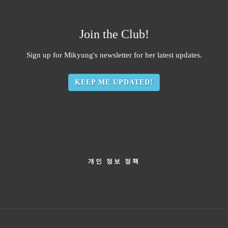
Join the Club!
Sign up for Mikyung's newsletter for her latest updates.
KEEP ME UPDATED!
FOOTER
개인 정보 정책
MENU