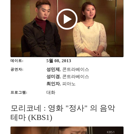
5월 08, 2013
데이트
성민제
, 콘트라베이스
공연자
성미경
, 콘트라베이스
최인자
, 피아노
대화
프로그램
모리코네 : 영화 "정사" 의 음악
테마 (KBS1)