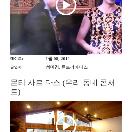
1월 08, 2011
데이트
성미경
, 콘트라베이스
공연자
몬티 사르 다스 (우리 동네 콘서
트)