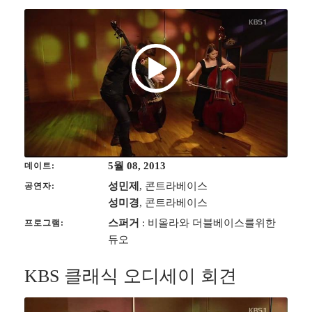
5월 08, 2013
데이트
성민제
, 콘트라베이스
공연자
성미경
, 콘트라베이스
스퍼거
: 비올라와 더블베이스를위한
프로그램
듀오
KBS 클래식 오디세이 회견