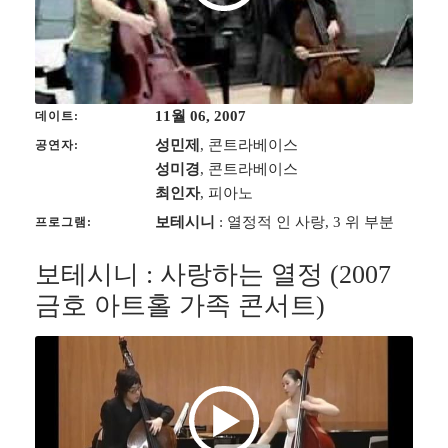
11월 06, 2007
데이트
성민제
, 콘트라베이스
공연자
성미경
, 콘트라베이스
최인자
, 피아노
보테시니
: 열정적 인 사랑, 3 위 부분
프로그램
보테시니 : 사랑하는 열정 (2007
금호 아트홀 가족 콘서트)