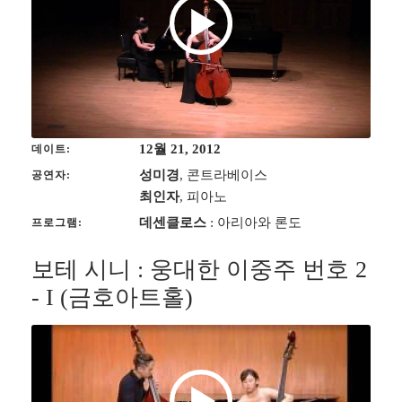
12월 21, 2012
데이트
성미경
, 콘트라베이스
공연자
최인자
, 피아노
데센클로스
: 아리아와 론도
프로그램
보테 시니 : 웅대한 이중주 번호 2
- I (금호아트홀)