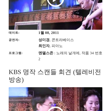
1월 08, 2011
데이트
성미경
, 콘트라베이스
공연자
최인자
, 피아노
멘델스존
: 노래의 날개에, 작품 34 번호
프로그램
2
KBS 명작 스캔들 회견 (텔레비전
방송)