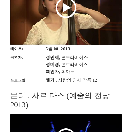
5월 08, 2013
데이트
성민제
, 콘트라베이스
공연자
성미경
, 콘트라베이스
최인자
, 피아노
엘가
: 사랑의 인사 작품 12
프로그램
몬티 : 사르 다스 (예술의 전당
2013)