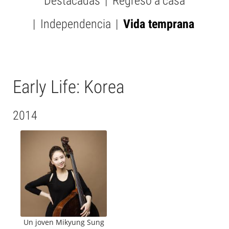
Destacadas
Regreso a casa
SUBMENU
-
Independencia
Vida temprana
PICTURES
Early Life: Korea
2014
Un joven Mikyung Sung