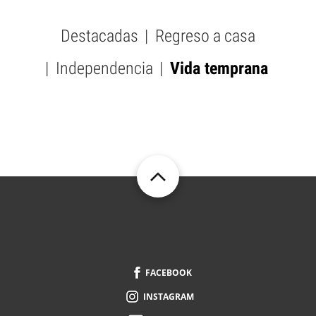
Destacadas
Regreso a casa
SUBMENU
-
Independencia
Vida temprana
PICTURES
FOOTER
FACEBOOK
INSTAGRAM