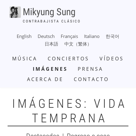
Pasar
Mikyung Sung
al
contenido
CONTRABAJISTA CLÁSICO
principal
English
Deutsch
Français
Italiano
한국어
日本語
中文（繁体）
NAVEGACIÓN
MÚSICA
CONCIERTOS
VÍDEOS
PRINCIPAL
IMÁGENES
PRENSA
ACERCA DE
CONTACTO
IMÁGENES: VIDA
TEMPRANA