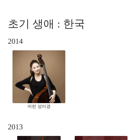
-
PICTURES
초기 생애 : 한국
2014
어린 성미경
2013