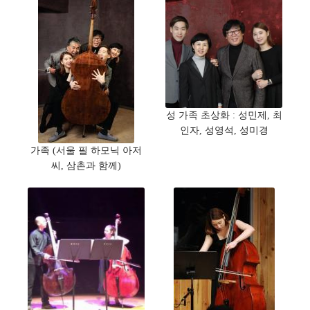
성 가족 초상화 : 성민제, 최
인자, 성영석, 성미경
가족 (서울 필 하모닉 아저
씨, 삼촌과 함께)