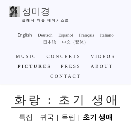
주
성미경
요
콘
클래식 더블 베이시스트
텐
츠
English
Deutsch
Español
Français
Italiano
로
日本語
中文（繁体）
건
주
너
MUSIC
CONCERTS
VIDEOS
요
뛰
항
PICTURES
PRESS
ABOUT
기
법
CONTACT
화랑 : 초기 생애
특집
귀국
독립
초기 생애
SUBMENU