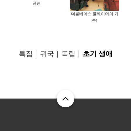
공연
더블베이스 플레이어의 가
족!
특집
귀국
독립
초기 생애
SUBMENU
-
PICTURES