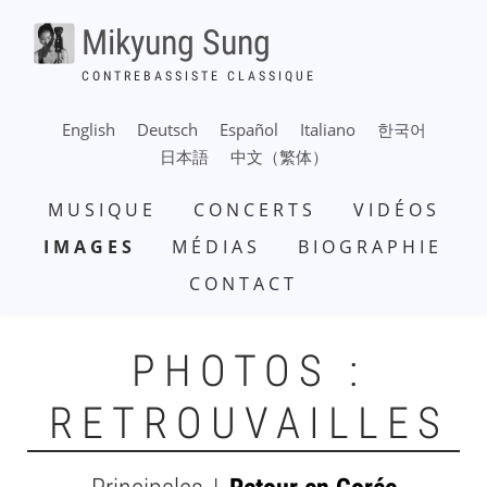
Aller
Mikyung Sung
au
contenu
CONTREBASSISTE CLASSIQUE
principal
English
Deutsch
Español
Italiano
한국어
日本語
中文（繁体）
NAVIGATION
MUSIQUE
CONCERTS
VIDÉOS
PRINCIPALE
IMAGES
MÉDIAS
BIOGRAPHIE
CONTACT
PHOTOS :
RETROUVAILLES