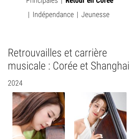
Principales
Retour en Corée
SUBMENU
-
Indépendance
Jeunesse
PICTURES
Retrouvailles et carrière
musicale : Corée et Shanghai
2024