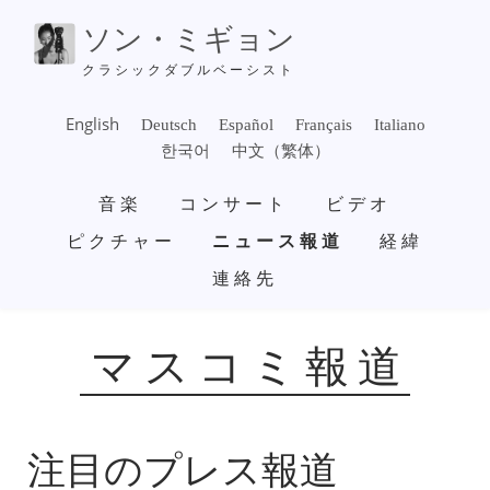
メ
ソン・ミギョン
イ
ン
クラシックダブルベーシスト
コ
ン
English
Deutsch
Español
Français
Italiano
テ
한국어
中文（繁体）
ン
メ
ツ
音楽
コンサート
ビデオ
イ
に
ン
ピクチャー
ニュース報道
経緯
移
ナ
動
連絡先
ビ
ゲ
ー
シ
マスコミ報道
ョ
ン
注目のプレス報道