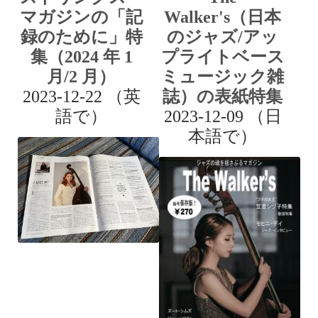
マガジンの「記
Walker's（日本
録のために」特
のジャズ/アッ
集（2024 年 1
プライトベース
月/2 月）
ミュージック雑
2023-12-22 （英
誌）の表紙特集
語で）
2023-12-09 （日
本語で）