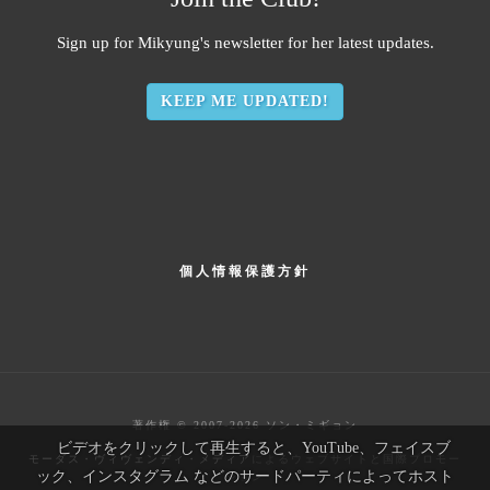
Sign up for Mikyung's newsletter for her latest updates.
KEEP ME UPDATED!
フ
個人情報保護方針
ッ
タ
ー
著作権 © 2007-2026 ソン・ミギョン
ビデオをクリックして再生すると、YouTube、フェイスブ
モーダス・ヴィヴェンディ・メディア
によるウェブサイトと国際プロモー
ック、インスタグラム などのサードパーティによってホスト
ション