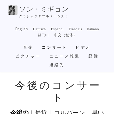
メ
ソン・ミギョン
イ
ン
クラシックダブルベーシスト
コ
ン
English
Deutsch
Español
Français
Italiano
テ
한국어
中文（繁体）
ン
メ
ツ
音楽
コンサート
ビデオ
イ
に
ン
ピクチャー
ニュース報道
経緯
移
ナ
動
連絡先
ビ
ゲ
ー
シ
今後のコンサー
ョ
ン
ト
今後の
最近
コルバーン
早い