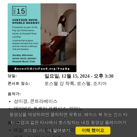
일요일, 12월 15, 2024
- 오후 3:30
당일
로스웰 강 착륙, 로스웰, 조지아
콘서트 장소
음악가:
성미경, 콘트라베이스
데이비드 트로이 프랜시스, 피아노
동영상을 재생하려면 클릭하면 유튜브, 페이스 북 또는 인스 타
타 그램과 같은 타사에서 호스팅하는 내장 동영상 플레이어가
음악 목록:
에길손 : 구식 더블베이스 조각
로드됩니다.
더 알아보기
.
이해 했어요