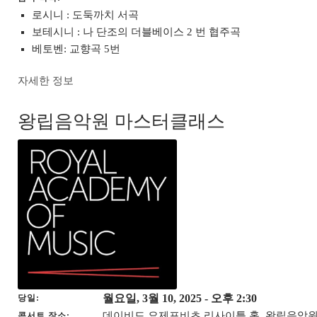
로시니 : 도둑까치 서곡
보테시니 : 나 단조의 더블베이스 2 번 협주곡
베토벤: 교향곡 5번
자세한 정보
왕립음악원 마스터클래스
월요일, 3월 10, 2025
- 오후 2:30
당일
데이비드 요제포비츠 리사이틀 홀, 왕립음악원
콘서트 장소