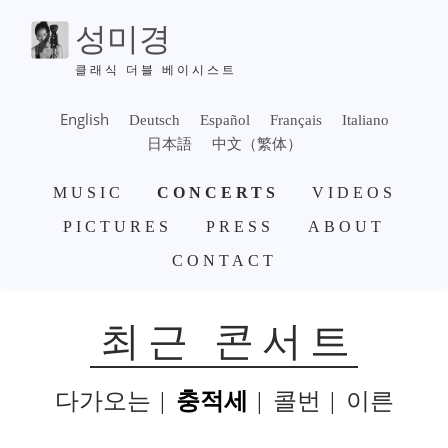
주
성미경
요
콘
클래식 더블 베이시스트
텐
츠
English
Deutsch
Español
Français
Italiano
로
日本語
中文（繁体）
건
주
너
MUSIC
CONCERTS
VIDEOS
요
뛰
항
PICTURES
PRESS
ABOUT
기
법
CONTACT
최근 콘서트
다가오는
충적세
콜번
이른
SUBMENU