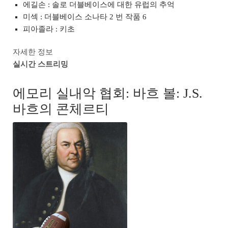
에길손 : 솔로 더블베이스에 대한 유럽의 추억
미섹 : 더블베이스 소나타 2 번 작품 6
피아졸라 : 키초
자세한 정보
실시간 스트리밍
에모리 실내악 협회: 바흐 볼: J.S.
바흐의 콘체르티