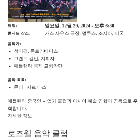
일요일, 12월 29, 2024
- 오후 6:30
당일
가스 사우스 극장, 덜루스, 조지아, 미국
콘서트 장소
음악가:
성미경, 콘트라베이스
그랜트 길먼, 지휘자
애틀랜타 국제 교향악단
음악 목록:
몬티 : 사르 다스
애틀랜타 중국인 사업가 클럽과 아시아 예술 연합이 공동으로 주
최합니다.
자세한 정보
로즈웰 음악 클럽