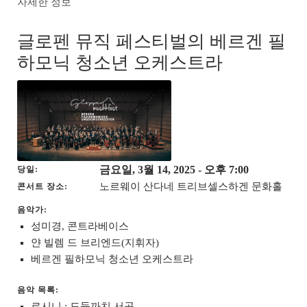
자세한 정보
글로펜 뮤직 페스티벌의 베르겐 필
하모닉 청소년 오케스트라
금요일, 3월 14, 2025
- 오후 7:00
당일
노르웨이 산다네 트리브셀스하겐 문화홀
콘서트 장소
음악가:
성미경, 콘트라베이스
얀 빌렘 드 브리엔드(지휘자)
베르겐 필하모닉 청소년 오케스트라
음악 목록:
로시니 : 도둑까치 서곡