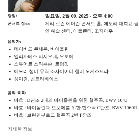
일요일, 2월 09, 2025
- 오후 4:00
당일
체리 로건 에머슨 콘서트 홀, 에모리 대학교 공
콘서트 장소
연 예술 센터, 애틀랜타, 조지아주
음악가:
데이비드 쿠셰론, 바이올린
엘리자베스 티시오네, 오보에
스튜어트 스티븐슨, 트럼펫
에모리 챔버 뮤직 소사이어티 챔버 오케스트라
성미경, 콘트라베이스
음악 목록:
바흐 : D단조 2대의 바이올린을 위한 협주곡, BWV 1043
바흐 : 바이올린과 오보에를 위한 협주곡 C단조, BWV 1060R
바흐 : 브란덴부르크 협주곡 2번 F장조
자세한 정보