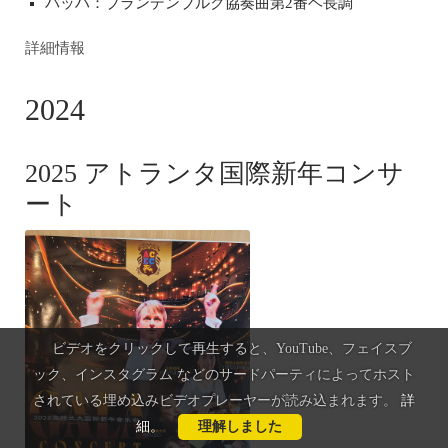
バッハ：ブランデンブルク協奏曲第2番ヘ長調
詳細情報
2024
2025 アトランタ国際新年コンサ
ート
ビデオをクリックして再生すると、YouTube、フェイスブ
ック、インスタグラム などのサードパーティによってホスト
されている埋め込みビデオプレーヤーが読み込まれます。
詳
細
。
理解しました