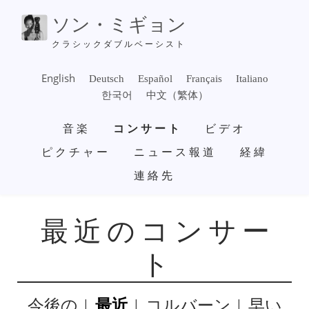
メ
ソン・ミギョン
イ
ン
クラシックダブルベーシスト
コ
ン
English
Deutsch
Español
Français
Italiano
テ
한국어
中文（繁体）
ン
メ
ツ
音楽
コンサート
ビデオ
イ
に
ン
ピクチャー
ニュース報道
経緯
移
ナ
動
連絡先
ビ
ゲ
ー
シ
最近のコンサー
ョ
ン
ト
今後の
最近
コルバーン
早い