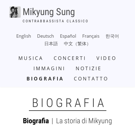
Salta
Mikyung Sung
al
contenuto
CONTRABBASSISTA CLASSICO
principale
English
Deutsch
Español
Français
한국어
日本語
中文（繁体）
NAVIGAZIONE
MUSICA
CONCERTI
VIDEO
PRINCIPALE
IMMAGINI
NOTIZIE
BIOGRAFIA
CONTATTO
BIOGRAFIA
Biografia
La storia di Mikyung
SUBMENU