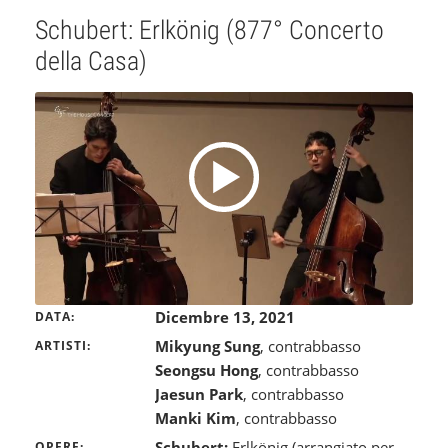
Schubert: Erlkönig (877° Concerto
della Casa)
Dicembre 13, 2021
DATA
Mikyung Sung
, contrabbasso
ARTISTI
Seongsu Hong
, contrabbasso
Jaesun Park
, contrabbasso
Manki Kim
, contrabbasso
Schubert:
Erlkönig (arrangiato per
OPERE