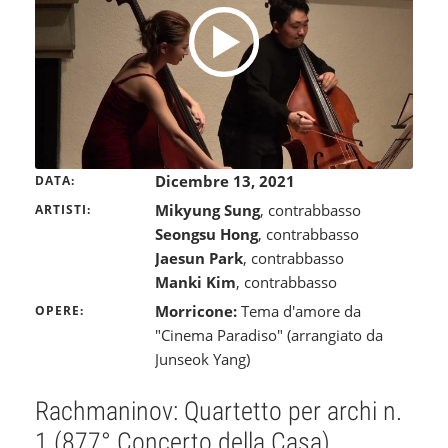
Dicembre 13, 2021
DATA
Mikyung Sung
, contrabbasso
ARTISTI
Seongsu Hong
, contrabbasso
Jaesun Park
, contrabbasso
Manki Kim
, contrabbasso
Morricone:
Tema d'amore da
OPERE
"Cinema Paradiso" (arrangiato da
Junseok Yang)
Rachmaninov: Quartetto per archi n.
1 (877° Concerto della Casa)