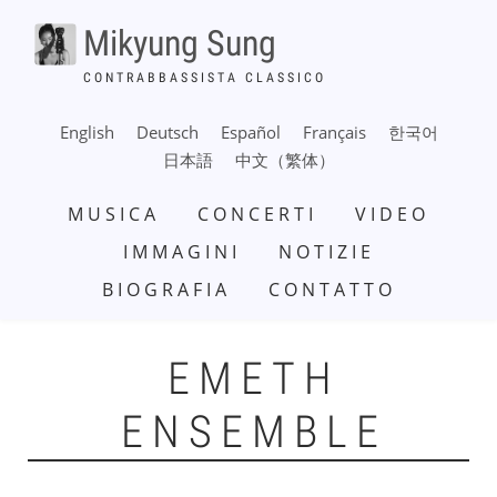
Salta
Mikyung Sung
al
contenuto
CONTRABBASSISTA CLASSICO
principale
English
Deutsch
Español
Français
한국어
日本語
中文（繁体）
NAVIGAZIONE
MUSICA
CONCERTI
VIDEO
PRINCIPALE
IMMAGINI
NOTIZIE
BIOGRAFIA
CONTATTO
EMETH
ENSEMBLE