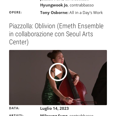
Hyungwook Jo
, contrabbasso
Tony Osborne:
All in a Day's Work
OPERE
Piazzolla: Oblivion (Emeth Ensemble
in collaborazione con Seoul Arts
Center)
Luglio 14, 2023
DATA
Mikyung Sung
, contrabbasso
ARTISTI