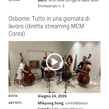
Bach
: Aria sulla stringa G dalla Suite
Orchestrale n. 3
Osborne: Tutto in una giornata di
lavoro (diretta streaming MCM
Corea)
Giugno 24, 2020
DATA
Mikyung Sung
, contrabbasso
ARTISTI
Jung Su Lee
, contrabbasso