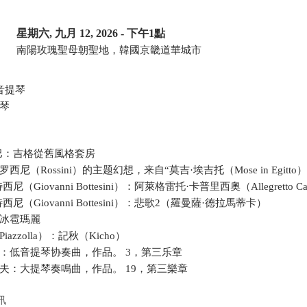
星期六, 九月 12, 2026
- 下午1點
南陽玫瑰聖母朝聖地，韓國京畿道華城市
音提琴
琴
巴：吉格從舊風格套房
尼（Rossini）的主题幻想，来自“莫吉·埃吉托（Mose in Egitto）
（Giovanni Bottesini）：阿萊格雷托·卡普里西奧（Allegretto Cap
尼（Giovanni Bottesini）：悲歌2（羅曼薩·德拉馬蒂卡）
冰雹瑪麗
azzolla）：記秋（Kicho）
：低音提琴协奏曲，作品。 3，第三乐章
夫：大提琴奏鳴曲，作品。 19，第三樂章
訊