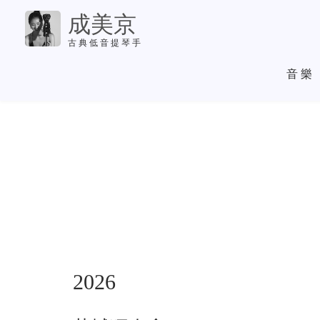
移
成美京
至
主
古典低音提琴手
主
內
導
音樂
容
覽
SUBMENU
-
CONCERTS
2026