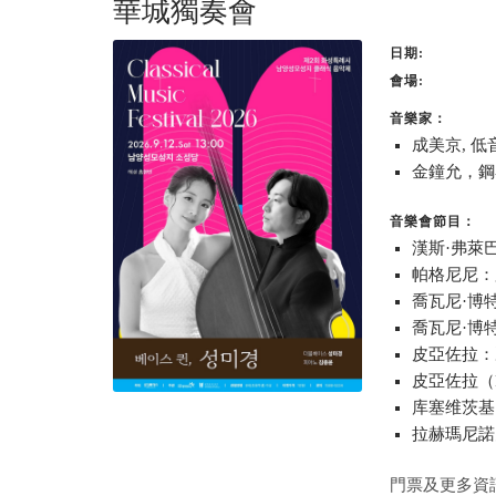
華城獨奏會
日期
會場
音樂家：
成美京, 低
金鐘允，鋼
音樂會節目：
漢斯·弗萊
帕格尼尼：罗西
喬瓦尼·博特西尼
喬瓦尼·博特西
皮亞佐拉：
皮亞佐拉（Pi
库塞维茨基
拉赫瑪尼諾
門票及更多資