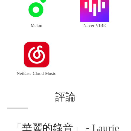
Melon
Naver VIBE
NetEase Cloud Music
評論
「華麗的錄音」 -
Laurie