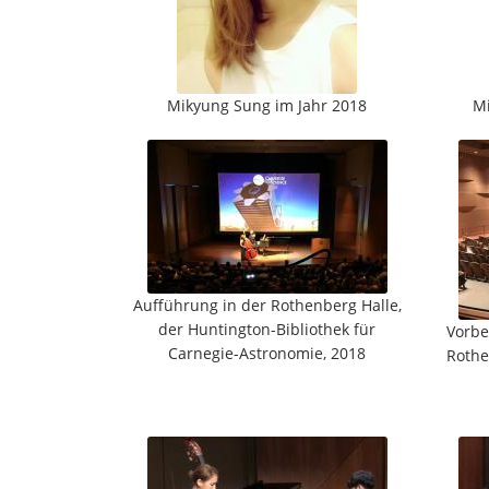
Mikyung Sung im Jahr 2018
Mi
Aufführung in der Rothenberg Halle,
der Huntington-Bibliothek für
Vorbe
Carnegie-Astronomie, 2018
Rothe