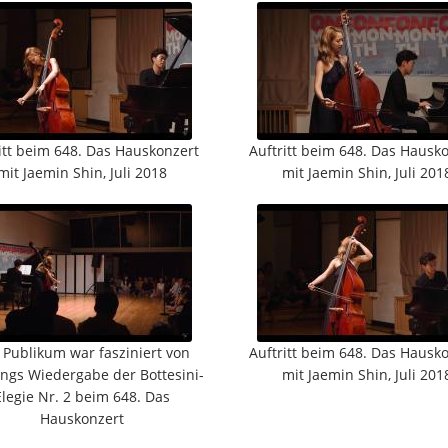
itt beim 648. Das Hauskonzert
Auftritt beim 648. Das Hausk
mit Jaemin Shin, Juli 2018
mit Jaemin Shin, Juli 201
 Publikum war fasziniert von
Auftritt beim 648. Das Hausk
ngs Wiedergabe der Bottesini-
mit Jaemin Shin, Juli 201
Elegie Nr. 2 beim 648. Das
Hauskonzert