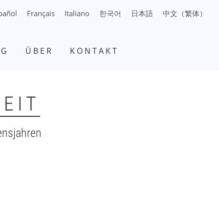
pañol
Français
Italiano
日本語
中文（繁体）
한국어
NG
ÜBER
KONTAKT
EIT
ensjahren