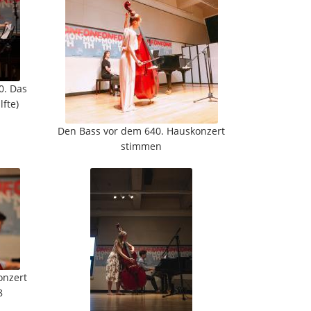
0. Das
lfte)
Den Bass vor dem 640. Hauskonzert
stimmen
onzert
8