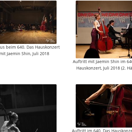
us beim 640. Das Hauskonzert
mit Jaemin Shin, Juli 2018
Auftritt mit Jaemin Shin im 64
Hauskonzert, Juli 2018 (2. Hä
Auftritt im 640. Das Hauskonzer