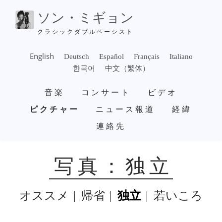
メ
ソン・ミギョン
イ
ン
クラシックダブルベーシスト
コ
ン
English
Deutsch
Español
Français
Italiano
テ
한국어
中文（繁体）
ン
メ
ツ
音楽
コンサート
ビデオ
イ
に
ン
ピクチャー
ニュース報道
経緯
移
ナ
動
連絡先
ビ
ゲ
ー
シ
写真：独立
ョ
ン
オススメ
帰省
独立
若いころ
SUBMENU
-