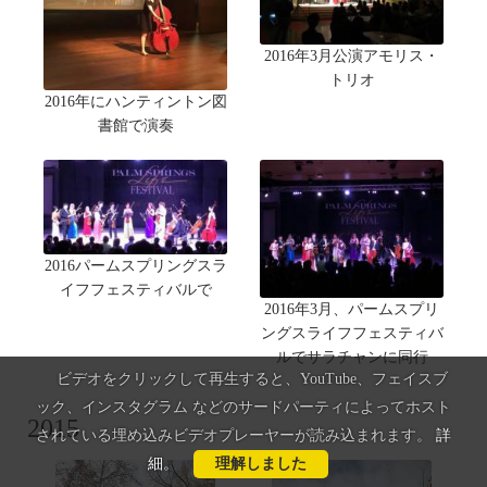
2016年3月公演アモリス・
トリオ
2016年にハンティントン図
書館で演奏
2016パームスプリングスラ
イフフェスティバルで
2016年3月、パームスプリ
ングスライフフェスティバ
ルでサラチャンに同行
ビデオをクリックして再生すると、YouTube、フェイスブ
ック、インスタグラム などのサードパーティによってホスト
2015
されている埋め込みビデオプレーヤーが読み込まれます。
詳
細
。
理解しました