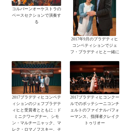
コルバーンオーケストラの
ベースセクションで演奏す
る
2017年9月のブラデティヒ
コンペティションでジェ
フ・ブラデティヒと一緒に
2017ブラデティヒコンペテ
2017ブラデティヒコンクー
ィションのジェフブラデテ
ルでのボッテシーニコンチ
ィヒと受賞者とともに：ド
ェルトのファイナルパフォ
ミニクワーグナー、シモ
ーマンス、指揮者クレイク
ン・マルチーニャック、マ
トゥリオー
レク・ロマノフスキー、そ