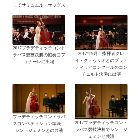
してサミュエル・サッグス
2017ブラデティッチコント
2017年9月、指揮者クレ
ラバス競技決勝の協奏曲フ
イ・クトゥリオとのブラデ
ィナーレに出場
ティッヒコンクールのコン
チェルト決勝に出演
ブラデティッチコントラバ
2017ブラデティッチコント
スコンペティション準決、
ラバス競技決勝でシン・ジ
シン・ジェミンとの共演
ェミンと共演