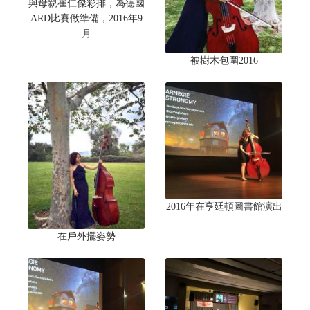
與母親崔仁傑彩排，為德國
ARD比賽做準備，2016年9
月
被樹木包圍2016
2016年在亨廷頓圖書館演出
在戶外擺姿勢