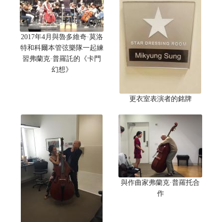
2017年4月與魯多維奇·莫洛
特和科爾本管弦樂隊一起練
習弗蘭克·普羅託的《卡門
幻想》
更衣室表演者的銘牌
與作曲家弗蘭克·普羅托合
作