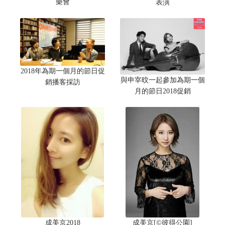
樂會
表演
2018年為期一個月的節日促
與申宰旼一起參加為期一個
銷播客採訪
月的節日2018促銷
成美京2018
成美京[©彼得公園]