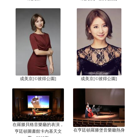
成美京[©彼得公園]
成美京[©彼得公園]
在羅滕貝格音樂廳的表演，
在亨廷頓羅滕堡音樂廳熱身
亨廷頓圖書館卡內基天文