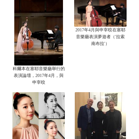
2017年4月與申宰旼在塞耶
音樂廳表演夢遊者（'拉索
南布拉'）
科爾本在塞耶音樂廳舉行的
表演論壇，2017年4月，與
申宰旼