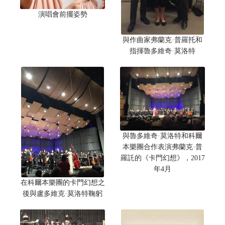
演唱會前擺姿勢
與作曲家弗蘭克·普羅托和
指揮魯多維奇·莫洛特
與魯多維奇·莫洛特和科爾
本樂團合作表演弗蘭克·普
羅託的《卡門幻想》，2017
年4月
在科爾本樂團的卡門幻想之
後與盧多維克·莫洛特鞠躬