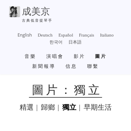
移
成美京
至
主
古典低音提琴手
內
容
English
Deutsch
Español
Français
Italiano
한국어
日本語
主
音樂
演唱會
影片
圖片
導
覽
新聞報導
信息
聯繫
圖片：獨立
精選
歸鄉
獨立
早期生活
SUBMENU
-