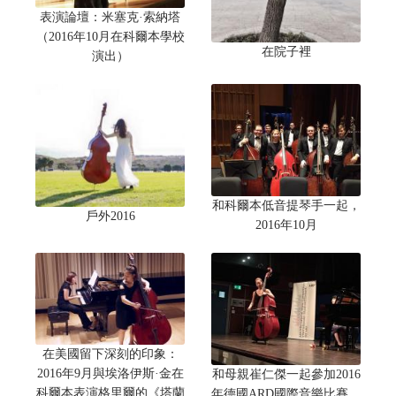
表演論壇：米塞克·索納塔
（2016年10月在科爾本學校
在院子裡
演出）
和科爾本低音提琴手一起，
戶外2016
2016年10月
在美國留下深刻的印象：
2016年9月與埃洛伊斯·金在
和母親崔仁傑一起參加2016
科爾本表演格里爾的《塔蘭
年德國ARD國際音樂比賽，