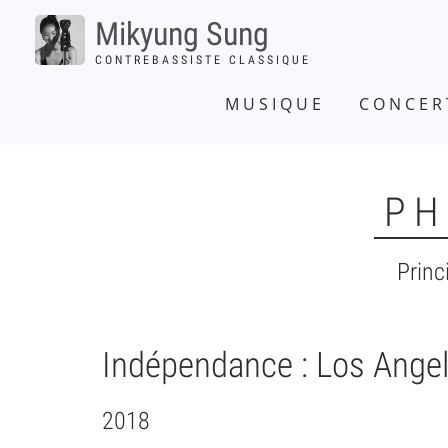
Aller
Mikyung Sung
au
contenu
CONTREBASSISTE CLASSIQUE
NAVIGATION
principal
PRINCIPALE
MUSIQUE
CONCER
PH
Princ
SUBMENU
-
PICTURES
Indépendance : Los Angele
2018