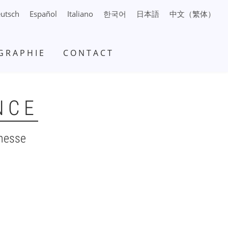
utsch
Español
Italiano
日本語
中文（繁体）
한국어
GRAPHIE
CONTACT
NCE
nesse