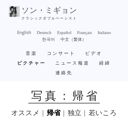
メ
ソン・ミギョン
イ
ン
クラシックダブルベーシスト
コ
ン
English
Deutsch
Español
Français
Italiano
テ
한국어
中文（繁体）
ン
メ
ツ
音楽
コンサート
ビデオ
イ
に
ン
ピクチャー
ニュース報道
経緯
移
ナ
動
連絡先
ビ
ゲ
ー
シ
写真：帰省
ョ
ン
オススメ
帰省
独立
若いころ
SUBMENU
-